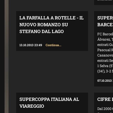
LA FARFALLA A ROTELLE - IL
SUPER
NUOVO ROMANZO SU
BARCE
STEFANO DAL LAGO
FC Barcel
Álvarez, 
entrati G
13.10.2013 23:49
Continua...
Pascual R
Casanovas
entrati Se
1 Selva (5
(34'), 3-2
07.10.2013 
SUPERCOPPA ITALIANA AL
CIFRE
VIAREGGIO
Dal 2000 