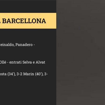
L BARCELLONA
Reinaldo, Panadero -
llé - entrati Selva e Alvat
Costa (34'), 3-2 Marín (40'), 3-