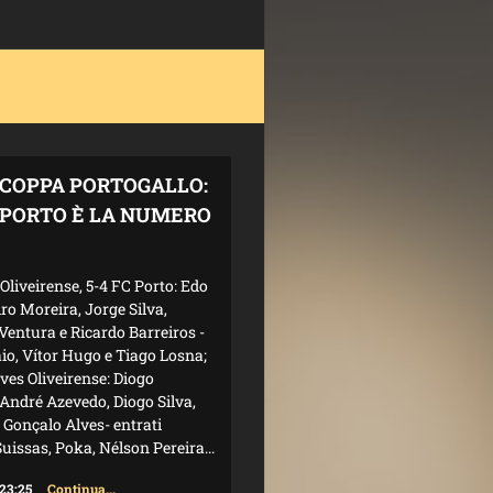
COPPA PORTOGALLO:
L PORTO È LA NUMERO
Oliveirense, 5-4 FC Porto: Edo
ro Moreira, Jorge Silva,
Ventura e Ricardo Barreiros -
aio, Vítor Hugo e Tiago Losna;
eves Oliveirense: Diogo
André Azevedo, Diogo Silva,
e Gonçalo Alves- entrati
uissas, Poka, Nélson Pereira...
 23:25
Continua...