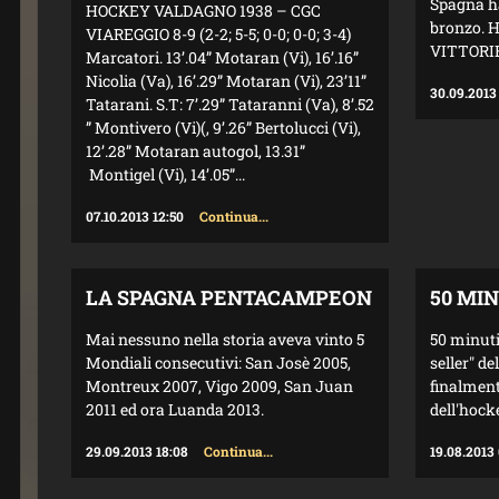
Spagna ha
HOCKEY VALDAGNO 1938 – CGC
bronzo. H
VIAREGGIO 8-9 (2-2; 5-5; 0-0; 0-0; 3-4)
VITTORIE,
Marcatori. 13’.04” Motaran (Vi), 16’.16”
Nicolia (Va), 16’.29” Motaran (Vi), 23’11”
30.09.2013
Tatarani. S.T: 7’.29” Tataranni (Va), 8’.52
” Montivero (Vi)(, 9’.26” Bertolucci (Vi),
12’.28” Motaran autogol, 13.31”
Montigel (Vi), 14’.05”...
07.10.2013 12:50
Continua...
LA SPAGNA PENTACAMPEON
50 MIN
Mai nessuno nella storia aveva vinto 5
50 minuti 
Mondiali consecutivi: San Josè 2005,
seller" de
Montreux 2007, Vigo 2009, San Juan
finalmente
2011 ed ora Luanda 2013.
dell'hocke
29.09.2013 18:08
Continua...
19.08.2013