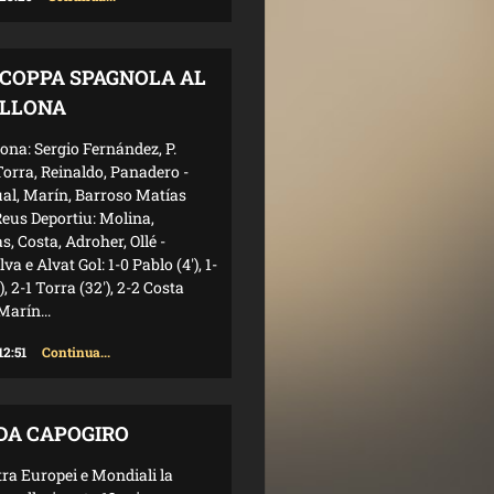
COPPA SPAGNOLA AL
LLONA
ona: Sergio Fernández, P.
Torra, Reinaldo, Panadero -
ual, Marín, Barroso Matías
eus Deportiu: Molina,
, Costa, Adroher, Ollé -
lva e Alvat Gol: 1-0 Pablo (4'), 1-
'), 2-1 Torra (32'), 2-2 Costa
 Marín...
12:51
Continua...
 DA CAPOGIRO
tra Europei e Mondiali la