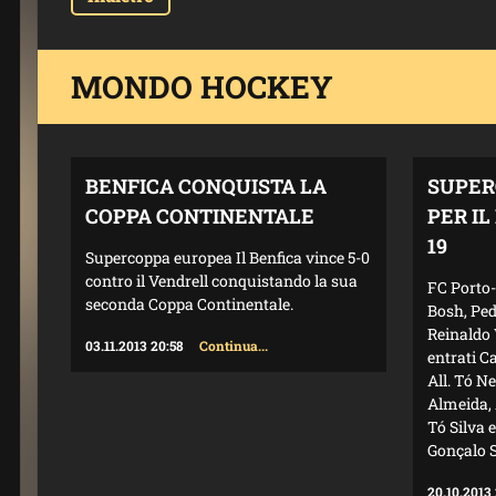
MONDO HOCKEY
BENFICA CONQUISTA LA
SUPER
COPPA CONTINENTALE
PER I
19
Supercoppa europea Il Benfica vince 5-0
contro il Vendrell conquistando la sua
FC Porto-
seconda Coppa Continentale.
Bosh, Ped
Reinaldo 
03.11.2013 20:58
Continua...
entrati C
All. Tó N
Almeida, 
Tó Silva 
Gonçalo S
20.10.2013