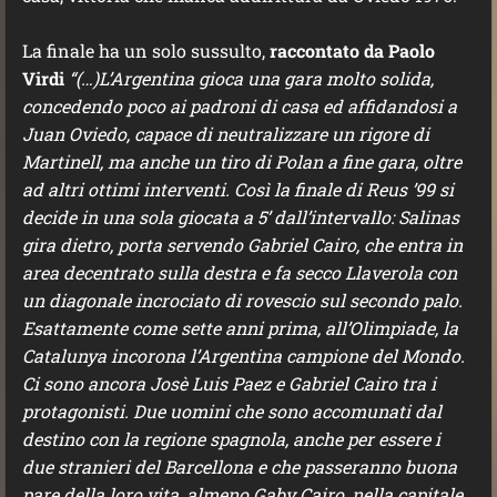
La finale ha un solo sussulto,
raccontato da Paolo
Virdi
“(…)L’Argentina gioca una gara molto solida,
concedendo poco ai padroni di casa ed affidandosi a
Juan Oviedo, capace di neutralizzare un rigore di
Martinell, ma anche un tiro di Polan a fine gara, oltre
ad altri ottimi interventi. Così la finale di Reus ’99 si
decide in una sola giocata a 5’ dall’intervallo: Salinas
gira dietro, porta servendo Gabriel Cairo, che entra in
area decentrato sulla destra e fa secco Llaverola con
un diagonale incrociato di rovescio sul secondo palo.
Esattamente come sette anni prima, all’Olimpiade, la
Catalunya incorona l’Argentina campione del Mondo.
Ci sono ancora Josè Luis Paez e Gabriel Cairo tra i
protagonisti. Due uomini che sono accomunati dal
destino con la regione spagnola, anche per essere i
due stranieri del Barcellona e che passeranno buona
pare della loro vita, almeno Gaby Cairo, nella capitale