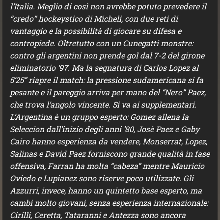
l’Italia. Meglio di così non avrebbe potuto prevedere il
“credo” hockeystico di Micheli, con due reti di
vantaggio e la possibilità di giocare su difesa e
contropiede. Oltretutto con un Cunegatti monstre:
contro gli argentini non prende gol dal 7-2 del girone
eliminatorio ‘97. Ma la segnatura di Carlos Lopez al
5’25” riapre il match: la pressione sudamericana si fa
pesante e il pareggio arriva per mano del “Nero” Paez,
che trova l’angolo vincente. Si va ai supplementari.
L’Argentina è un gruppo esperto: Gomez allena la
Seleccion dall’inizio degli anni ’80, Josè Paez e Gaby
Cairo hanno esperienza da vendere, Monserrat, Lopez,
Salinas e David Paez forniscono grande qualità in fase
offensiva, Farran ha molta “cabeza” mentre Mauricio
Oviedo e Lupianez sono riserve poco utilizzate. Gli
Azzurri, invece, hanno un quintetto base esperto, ma
cambi molto giovani, senza esperienza internazionale:
Cirilli, Ceretta, Tataranni e Antezza sono ancora