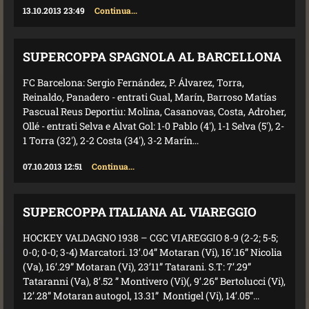
13.10.2013 23:49
Continua...
SUPERCOPPA SPAGNOLA AL BARCELLONA
FC Barcelona: Sergio Fernández, P. Álvarez, Torra,
Reinaldo, Panadero - entrati Gual, Marín, Barroso Matías
Pascual Reus Deportiu: Molina, Casanovas, Costa, Adroher,
Ollé - entrati Selva e Alvat Gol: 1-0 Pablo (4'), 1-1 Selva (5'), 2-
1 Torra (32'), 2-2 Costa (34'), 3-2 Marín...
07.10.2013 12:51
Continua...
SUPERCOPPA ITALIANA AL VIAREGGIO
HOCKEY VALDAGNO 1938 – CGC VIAREGGIO 8-9 (2-2; 5-5;
0-0; 0-0; 3-4) Marcatori. 13’.04” Motaran (Vi), 16’.16” Nicolia
(Va), 16’.29” Motaran (Vi), 23’11” Tatarani. S.T: 7’.29”
Tataranni (Va), 8’.52 ” Montivero (Vi)(, 9’.26” Bertolucci (Vi),
12’.28” Motaran autogol, 13.31” Montigel (Vi), 14’.05”...