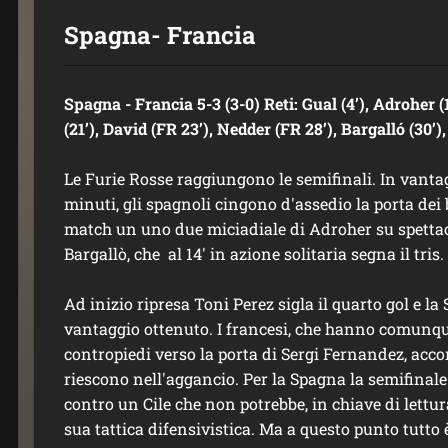
Spagna- Francia
Spagna - Francia 5-3 (3-0) Reti: Gual (4’), Adroher (1
(21’), David (FR 23’), Nedder (FR 28’), Bargalló (30’)
Le Furie Rosse raggiungono le semifinali. In vanta
minuti, gli spagnoli cingono d'assedio la porta dei 
match un uno due miciadiale di Adroher su spettaco
Bargallò, che al 14' in azione solitaria segna il tris.
Ad inizio ripresa Toni Perez sigla il quarto gol e la
vantaggio ottenuto. I francesi, che hanno comunqu
contropiedi verso la porta di Sergi Fernandez, acco
riescono nell'aggancio. Per la Spagna la semifinale
contro un Cile che non potrebbe, in chiave di lettur
sua tattica difensivistica. Ma a questo punto tutto è