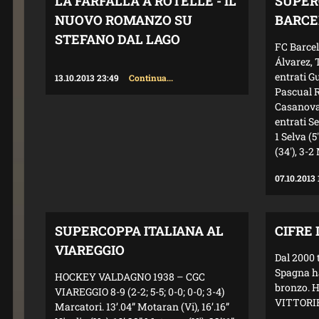
LA FARFALLA A ROTELLE - IL
SUPER
NUOVO ROMANZO SU
BARCE
STEFANO DAL LAGO
FC Barcel
Álvarez, 
entrati G
13.10.2013 23:49
Continua...
Pascual R
Casanovas
entrati Se
1 Selva (5
(34'), 3-2
07.10.2013 
SUPERCOPPA ITALIANA AL
CIFRE
VIAREGGIO
Dal 2000 
Spagna ha
HOCKEY VALDAGNO 1938 – CGC
bronzo. H
VIAREGGIO 8-9 (2-2; 5-5; 0-0; 0-0; 3-4)
VITTORIE,
Marcatori. 13’.04” Motaran (Vi), 16’.16”