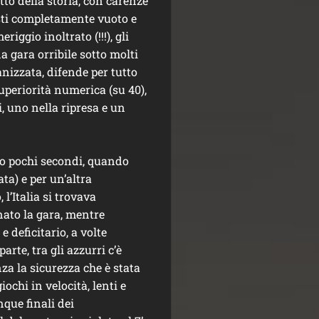
tto della storia, con carenze
osti completamente vuoto e
ggio inoltrato (!!!), gli
 gara orribile sotto molti
anizzata, difende per tutto
uperiorità numerica (su 40),
ri, uno nella ripresa e un
po pochi secondi, quando
ta) e per un’altra
l’Italia si trovava
onato la gara, mentre
e deficitario, a volte
arte, tra gli azzurri c’è
za la sicurezza che è stata
chi in velocità, lenti e
nque finali dei