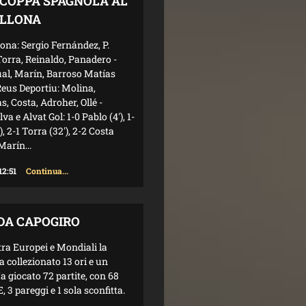
COPPA SPAGNOLA AL
LLONA
ona: Sergio Fernández, P.
Torra, Reinaldo, Panadero -
ual, Marín, Barroso Matías
eus Deportiu: Molina,
, Costa, Adroher, Ollé -
lva e Alvat Gol: 1-0 Pablo (4'), 1-
'), 2-1 Torra (32'), 2-2 Costa
 Marín...
12:51
Continua...
 DA CAPOGIRO
tra Europei e Mondiali la
 collezionato 13 ori e un
a giocato 72 partite, con 68
 3 pareggi e 1 sola sconfitta.