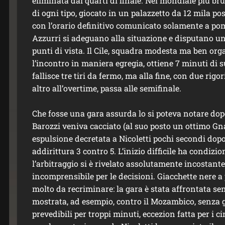
eliminata dai quarti di finale. Nel mondiale più bru
di ogni tipo, giocato in un palazzetto da 12 mila p
con l’orario definitivo comunicato solamente a pomeri
Azzurri si adeguano alla situazione e disputano una
punti di vista. Il Cile, squadra modesta ma ben org
l’incontro in maniera egregia, ottiene 7 minuti di s
fallisce tre tiri da fermo, ma alla fine, con due rigo
altro all’overtime, passa alle semifinale.
Che fosse una gara assurda lo si poteva notare do
Barozzi veniva cacciato (al suo posto un ottimo Gna
espulsione decretata a Nicoletti pochi secondi dopo, 
addirittura 3 contro 5. L’inizio difficile ha condizi
l’arbitraggio si è rivelato assolutamente incostante 
incomprensibile per le decisioni. Giacchette nere a p
molto da recriminare: la gara è stata affrontata sen
mostrata, ad esempio, contro il Mozambico, senza gio
prevedibili per troppi minuti, eccezion fatta per i ci