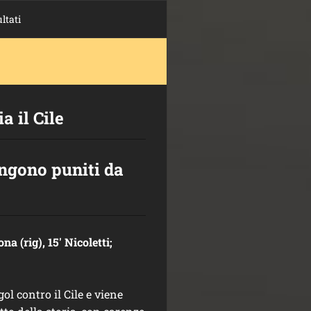
ultati
a il Cile
engono puniti da
ona (rig), 15' Nicoletti;
ol contro il Cile e viene