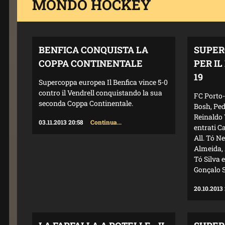
MONDO HOCKEY
BENFICA CONQUISTA LA
SUPER
COPPA CONTINENTALE
PER I
19
Supercoppa europea Il Benfica vince 5-0
contro il Vendrell conquistando la sua
FC Porto-
seconda Coppa Continentale.
Bosh, Ped
Reinaldo 
03.11.2013 20:58
Continua...
entrati C
All. Tó N
Almeida, 
Tó Silva 
Gonçalo S
20.10.2013