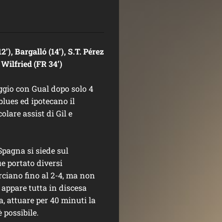
2’), Bargalló (14’), S.T. Pérez
, Wilfried (FR 34’)
ggio con Gual dopo solo 4
blues ed ipotecano il
lare assist di Gil e
 Spagna si siede sul
e portato diversi
rciano fino al 2-4, ma non
 appare tutta in discesa
a, attuare per 40 minuti la
 possibile.