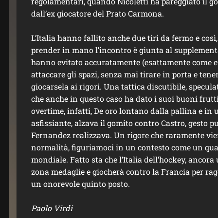
regolamentari, quando Nicoletti ha pareggiato il gol
dall’ex giocatore del Prato Carmona.
L’Italia hanno fallito anche due tiri da fermo e così
prender in mano l’incontro è giunta al supplement
hanno evitato accuratamente (esattamente come er
attaccare gli spazi, senza mai tirare in porta e tene
giocarsela ai rigori. Una tattica discutibile, specul
che anche in questo caso ha dato i suoi buoni frutt
overtime, infatti, De oro lontano dalla pallina e 
asfissiante, alzava il gomito contro Castro, gesto pu
Fernandez realizzava. Un rigore che raramente vie
normalità, figuriamoci in un contesto come un quar
mondiale. Fatto sta che l’Italia dell’hockey, ancora 
zona medaglie e giocherà contro la Francia per r
un onorevole quinto posto.
Paolo Virdi