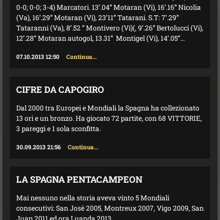
0-0; 0-0; 3-4) Marcatori. 13’.04” Motaran (Vi), 16’.16” Nicolia
(Va), 16’.29” Motaran (Vi), 23’11” Tatarani. S.T: 7’.29”
Tataranni (Va), 8’.52 ” Montivero (Vi)(, 9’.26” Bertolucci (Vi),
12’.28” Motaran autogol, 13.31” Montigel (Vi), 14’.05”...
07.10.2013 12:50
Continua...
CIFRE DA CAPOGIRO
Dal 2000 tra Europei e Mondiali la Spagna ha collezionato
13 ori e un bronzo. Ha giocato 72 partite, con 68 VITTORIE,
3 pareggi e 1 sola sconfitta.
30.09.2013 21:56
Continua...
LA SPAGNA PENTACAMPEON
Mai nessuno nella storia aveva vinto 5 Mondiali
consecutivi: San Josè 2005, Montreux 2007, Vigo 2009, San
Juan 2011 ed ora Luanda 2013.