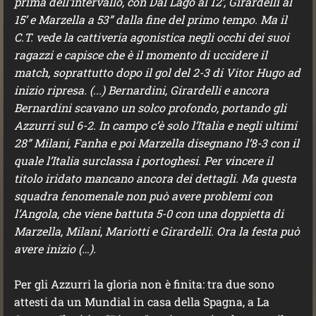
prima dell’intervallo, con Dal Lago al 12’, Girardelli al
15’ e Marzella a 53” dalla fine del primo tempo. Ma il
C.T. vede la cattiveria agonistica negli occhi dei suoi
ragazzi e capisce che è il momento di uccidere il
match, soprattutto dopo il gol del 2-3 di Vitor Hugo ad
inizio ripresa. (...) Bernardini, Girardelli e ancora
Bernardini scavano un solco profondo, portando gli
Azzurri sul 6-2. In campo c’è solo l’Italia e negli ultimi
28” Milani, Fanha e poi Marzella disegnano l’8-3 con il
quale l’Italia surclassa i portoghesi
.
P
er vincere il
titolo iridato mancano ancora dei dettagli. Ma questa
squadra fenomenale non può avere problemi con
l’Angola, che viene battuta 5-0 con una doppietta di
Marzella, Milani, Mariotti e Girardelli. Ora la festa può
avere inizio
(…)
.
Per gli Azzurri la gloria non è finita: tra due sono
attesti da un Mundial in casa della Spagna, a La