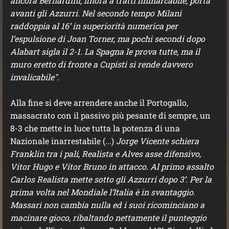
ancora Bernardini, finora a tratti immarcabile, porta
avanti gli Azzurri. Nel secondo tempo Milani
raddoppia al 16’ in superiorità numerica per
l’espulsione di Joan Torner, ma pochi secondi dopo
Alabart sigla il 2-1. La Spagna le prova tutte, ma il
muro eretto di fronte a Cupisti si rende davvero
invalicabile".
Alla fine si deve arrendere anche il Portogallo,
massacrato con il passivo più pesante di sempre, un
8-3 che mette in luce tutta la potenza di una
Nazionale inarrestabile (...)
Jorge Vicente schiera
Franklin tra i pali, Realista e Alves asse difensivo,
Vitor Hugo e Vitor Bruno in attacco. Al primo assalto
Carlos Realista mette sotto gli Azzurri dopo 3’. Per la
prima volta nel Mondiale l’Italia è in svantaggio.
Massari non cambia nulla ed i suoi ricominciano a
macinare gioco, ribaltando nettamente il punteggio