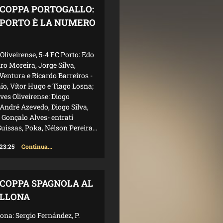
COPPA PORTOGALLO:
L PORTO È LA NUMERO
Oliveirense, 5-4 FC Porto: Edo
ro Moreira, Jorge Silva,
Ventura e Ricardo Barreiros -
aio, Vítor Hugo e Tiago Losna;
eves Oliveirense: Diogo
André Azevedo, Diogo Silva,
e Gonçalo Alves- entrati
uissas, Poka, Nélson Pereira...
 23:25
Continua...
COPPA SPAGNOLA AL
LLONA
ona: Sergio Fernández, P.