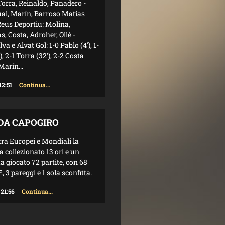
Torra, Reinaldo, Panadero -
ual, Marín, Barroso Matías
eus Deportiu: Molina,
, Costa, Adroher, Ollé -
lva e Alvat Gol: 1-0 Pablo (4'), 1-
'), 2-1 Torra (32'), 2-2 Costa
 Marín...
12:51
Continua...
 DA CAPOGIRO
tra Europei e Mondiali la
 collezionato 13 ori e un
a giocato 72 partite, con 68
 3 pareggi e 1 sola sconfitta.
 21:56
Continua...