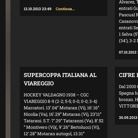
Álvarez, 
entrati G
13.10.2013 23:49
Continua...
Pascual R
Casanovas
entrati Se
1 Selva (5
(34'), 3-2
07.10.2013 
SUPERCOPPA ITALIANA AL
CIFRE
VIAREGGIO
Dal 2000 
Spagna ha
HOCKEY VALDAGNO 1938 – CGC
bronzo. H
VIAREGGIO 8-9 (2-2; 5-5; 0-0; 0-0; 3-4)
VITTORIE,
Marcatori. 13’.04” Motaran (Vi), 16’.16”
Nicolia (Va), 16’.29” Motaran (Vi), 23’11”
30.09.2013
Tatarani. S.T: 7’.29” Tataranni (Va), 8’.52
” Montivero (Vi)(, 9’.26” Bertolucci (Vi),
12’.28” Motaran autogol, 13.31”