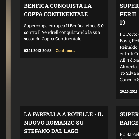
BENFICA CONQUISTA LA
SUPER
COPPA CONTINENTALE
PER I
19
Supercoppa europea Il Benfica vince 5-0
contro il Vendrell conquistando la sua
FC Porto-
seconda Coppa Continentale.
Bosh, Ped
Reinaldo 
03.11.2013 20:58
Continua...
entrati C
All. Tó N
Almeida, 
Tó Silva 
Gonçalo S
20.10.2013
LA FARFALLA A ROTELLE - IL
SUPER
NUOVO ROMANZO SU
BARCE
STEFANO DAL LAGO
FC Barcel