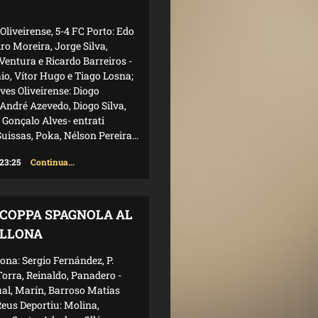
Oliveirense, 5-4 FC Porto: Edo
ro Moreira, Jorge Silva,
Ventura e Ricardo Barreiros -
aio, Vítor Hugo e Tiago Losna;
eves Oliveirense: Diogo
André Azevedo, Diogo Silva,
e Gonçalo Alves- entrati
uissas, Poka, Nélson Pereira...
 23:25
Continua...
COPPA SPAGNOLA AL
LLONA
ona: Sergio Fernández, P.
Torra, Reinaldo, Panadero -
ual, Marín, Barroso Matías
eus Deportiu: Molina,