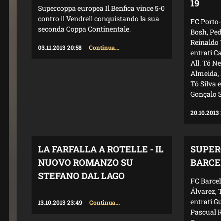
19
Supercoppa europea Il Benfica vince 5-0
contro il Vendrell conquistando la sua
FC Porto-
seconda Coppa Continentale.
Bosh, Ped
Reinaldo 
03.11.2013 20:58
Continua...
entrati C
All. Tó N
Almeida, 
Tó Silva 
Gonçalo S
20.10.2013
LA FARFALLA A ROTELLE - IL
SUPER
NUOVO ROMANZO SU
BARCE
STEFANO DAL LAGO
FC Barcel
Álvarez, 
entrati G
13.10.2013 23:49
Continua...
Pascual R