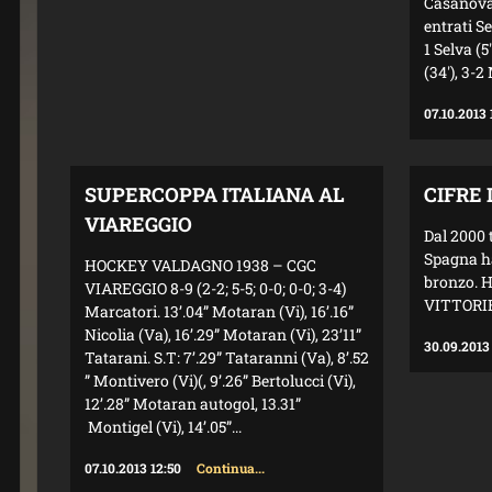
Casanovas
entrati Se
1 Selva (5
(34'), 3-2
07.10.2013 
SUPERCOPPA ITALIANA AL
CIFRE
VIAREGGIO
Dal 2000 
Spagna ha
HOCKEY VALDAGNO 1938 – CGC
bronzo. H
VIAREGGIO 8-9 (2-2; 5-5; 0-0; 0-0; 3-4)
VITTORIE,
Marcatori. 13’.04” Motaran (Vi), 16’.16”
Nicolia (Va), 16’.29” Motaran (Vi), 23’11”
30.09.2013
Tatarani. S.T: 7’.29” Tataranni (Va), 8’.52
” Montivero (Vi)(, 9’.26” Bertolucci (Vi),
12’.28” Motaran autogol, 13.31”
Montigel (Vi), 14’.05”...
07.10.2013 12:50
Continua...