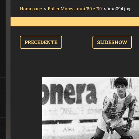
Homepage
>
Roller Monza anni '80 e '90
>
img094.jpg
PRECEDENTE
SLIDESHOW